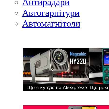
Антирадари
Автогарнітури
Автомагнітоли