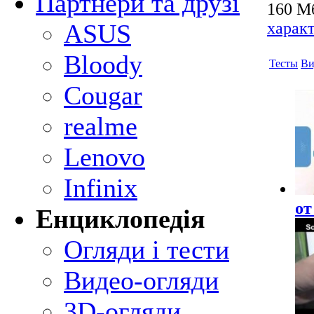
Партнери та друзі
160 Мб
харак
ASUS
Bloody
Тесты
Ви
Cougar
realme
Lenovo
Infinix
от
Енциклопедія
Огляди і тести
Видео-огляди
3D-огляди